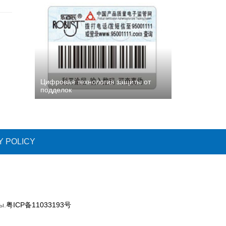
Цифровая технология защиты от
подделок
Y POLICY
ы.
粤ICP备11033193号