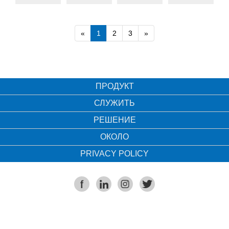
для
Этикетка с
производителя
подделок.
Этикетка с
Поляризованный
защитой.
кодом для
защиты от
защитой от
Производитель
лазерной
лазерный
Покрытие,
защиты от
подделки,
подделок
печатных
защитой
защитный
которое
подделок
«
1
2
3
»
индивидуальная
наклеек.
Производитель
ярлык
можно
настройка
Поляризованные
Невидимый
царапать.
невидимые
товарный
Наклейки с
пользовательские
знак по
товарным
ПРОДУКТ
наклейки с
защите от
знаком на
СЛУЖИТЬ
товарными
подделок
заказ.
знаками
Этикетка с
РЕШЕНИЕ
защитой от
ОКОЛО
подделки
PRIVACY POLICY
© 2008-2020 Shenzhen Huaxin Anti Counterfeiting Technology
Co.,Ltd. Все права защищены.
粤ICP备11033193号